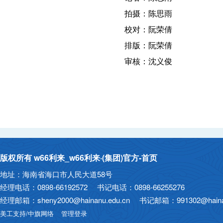
拍摄：陈思雨
校对：阮荣倩
排版：阮荣倩
审核：沈义俊
版权所有 w66利来_w66利来·(集团)官方-首页
地址：海南省海口市人民大道58号
经理电话：0898-66192572 书记电话：0898-66255276
经理邮箱：sheny2000@hainanu.edu.cn 书记邮箱：991302@hainan
美工支持/中旗网络
管理登录