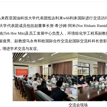
午，马来西亚国油科技大学代表团抵达利来w66利来国际进行交流
团成员包括副董事长努·希沙姆·阿米(Nor Hisham Hamid)、
eh Hee Min)及员工发展中心负责人，环境组化学工程系副教授努·莉
崔俊男、副教授马永奇和校国际合作交流处国际交流科科长曾
，增进学术交流与友谊。
交流会现场