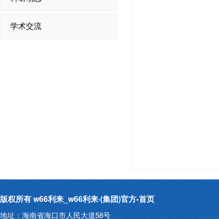
学术交流
版权所有 w66利来_w66利来·(集团)官方-首页
地址：海南省海口市人民大道58号