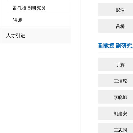
副教授 副研究员
彭浩
讲师
吕桥
人才引进
副教授 副研究
丁辉
王洁琼
李晓旭
刘建安
王志同