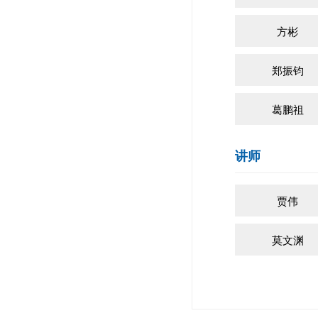
方彬
郑振钧
葛鹏祖
讲师
贾伟
莫文渊