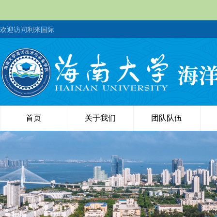
欢迎访问利来国际
首页
关于我们
团队队伍