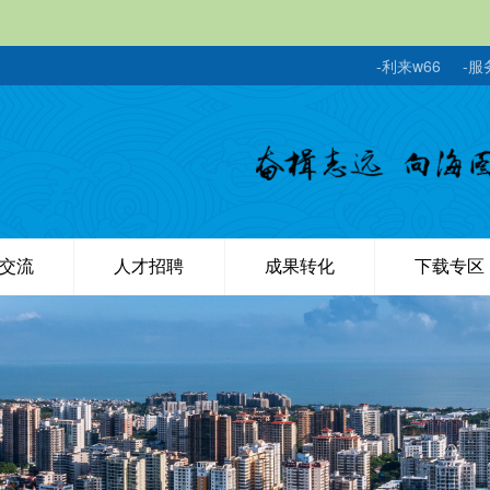
-利来w66
-服
交流
人才招聘
成果转化
下载专区