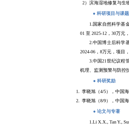
2
）滨海湿地修复与生
●
科研项目与课
1.
国家自然科学基
01
至
2025-12
，
30
万元
2.
中国博士后科学
2024-06
，
8
万元，项目
3.
中国
21
世纪议程
机理、监测预警与防控
●
科研奖励
1.
李晓旭（
4/5
），中国海
2.
李晓旭（
8/9
），中国海
●
论文与专著
1.
Li X.X., Tan Y., Su