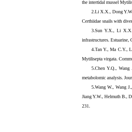
the intertidal mussel
Mytili
2.
Li X.X., Dong Y.W.*
Certhiidae snails with div
3.
Sun Y.X., Li X.X.
infrastructures.
E
stuarine,
4.
Tan Y., Ma C.Y., L
Mytilisepta virgata
. Commun
5.
Chen Y.Q., Wang J
metabolomic analysis. Jou
5.
Wang W., Wang J.,
Jiang Y.W., Helmuth B., D
231.