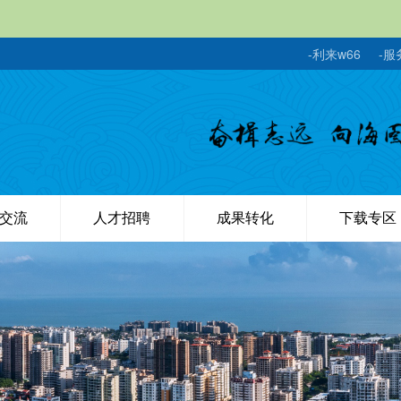
-利来w66
-服
交流
人才招聘
成果转化
下载专区