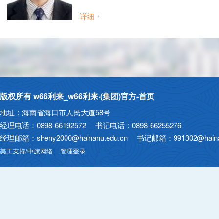
详细
版权所有 w66利来_w66利来·(集团)官方-首页
地址：海南省海口市人民大道58号
经理电话：0898-66192572 书记电话：0898-66255276
经理邮箱：sheny2000@hainanu.edu.cn 书记邮箱：991302@hainan
美工支持/中旗网络
管理登录