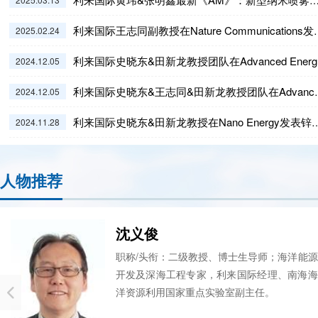
利来国际黄玮&张明鑫最新《AM》：新型纳米喷雾让水蒸发速率飙升
利来国际王志同副教授在Nature
2025.02.24
利来国际史
2024.12.05
利来国际史晓东&王志同&田新龙教授团队在A
2024.12.05
利来国际史晓东&田新龙教授在Nano Ener
2024.11.28
人物推荐
郭志强
教授、博士生导师；海洋能源
​职称/头
家，利来国际经理、南海海
利用国家重
点实验室副主任。
与水环境健