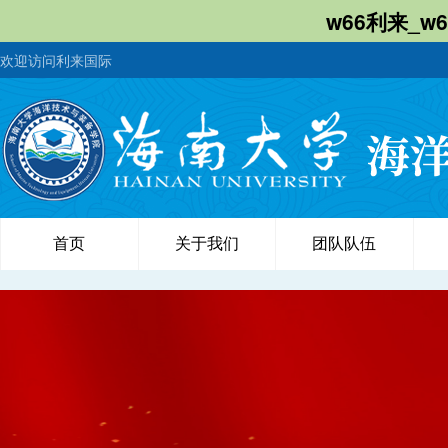
w66利来_w
欢迎访问利来国际
首页
关于我们
团队队伍