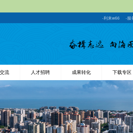
-利来w66
-服
交流
人才招聘
成果转化
下载专区