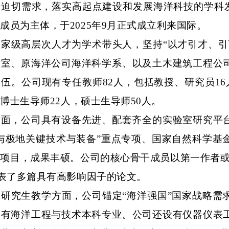
迫切需求，落实高起点建设和发展海洋科技的学科发
成员为主体，于202
5
年
9月正式成立利来国际。
国家级高层次人才为学术带头人，坚持
“以才引才、
验室、原海洋公司海洋科学系、以及土木建筑工程公
伍。公司现有专任教师8
2
人，包括教授、研究员
1
6
，博士生导师
2
2
人，硕士生导师
5
0
人。
方面，公司具有设备先进、配套齐全的实验室研究平
海与极地关键技术与装备”重点专项、国家自然科学基
项目，成果丰硕。公司的核心骨干成员以第一作者或通讯作者
发表了多篇具有高影响因子的论文。
和研究生教学方面，公司锚定
“海洋强国”国家战略
设有海洋工程与技术本科专业。公司还设有仪器仪表