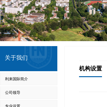
关于我们
机构设置
​利来国际简介
公司领导
专业设置