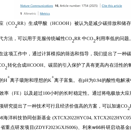
应（
CO
RR
）生成甲酸（
HCOOH
）被认为是减少碳排放和储存
2
代方法，可以用于克服传统碱性
CO
RR
中
CO
利用率低的问题
2
2
在这项工作中，通过计算模拟的筛选和指导，我们提出了一种
CO
转化合成
HCOOH
。碳层的引入保护了具有更高内在活性的
2
+
+
的
H
离子吸附和理想的
K
离子富集。在
pH
为
0.94
的酸性电解液
效率（
FE
）以及超过
100
小时的长时稳定性。通过将电极放大应
项研究提出了一种技术可行且经济价值高的方案，可以加速
CO
2
66海洋科技协同创新基金
(XTCX2022HYC04, XTCX2022HYC05
南省重点研发项目
、利来w66科研启动基金
(ZDYF2023GXJS006)