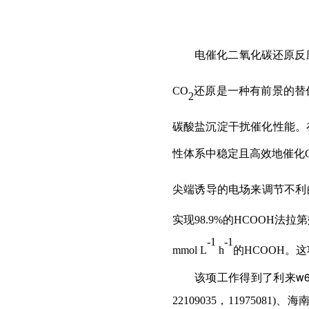
电催化二氧化碳还原反
CO
还原是一种有前景的替
2
碳酸盐沉淀干扰催化性能。
性体系中稳定且高效地催化
尖端诱导的电场来调节不利
实现
98.9%
的
HCOOH
法拉第
-1
-1
mmol L
h
的
HCOOH
。这
该项工作得到了利来w
，
、海
22109035
11975081)