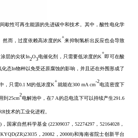
间歇性可再生能源的先进碳中和技术。其中，酸性电化学
+
。然而，过度依赖高浓度的
K
来抑制氢析出反应也会导致
+
碳涂层的尖状
In
O
电催化剂，只需要低浓度的
K
即可在酸
2
3
氧化态
In
物种以免受还原腐蚀的影响，并且还在外围形成了
+
-2
中，只需
0.1 M
的低浓度
K
就能在
300 mA cm
电流密度下
2
用到
25cm
电解池中，在
7 A
的总电流下可以持续产生
291.6
RR
技术的工业化进程。
，国家自然科学基金
，
，
，
)
(22309037
52274297
52164028
，
，
和海南省院士创新平台
(KYQD(ZR)23035
20082
20008)