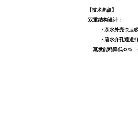
【技术亮点】
双重结构设计
：
·
亲水外壳
快速
·
疏水介孔通道
蒸发能耗降低
32%
：