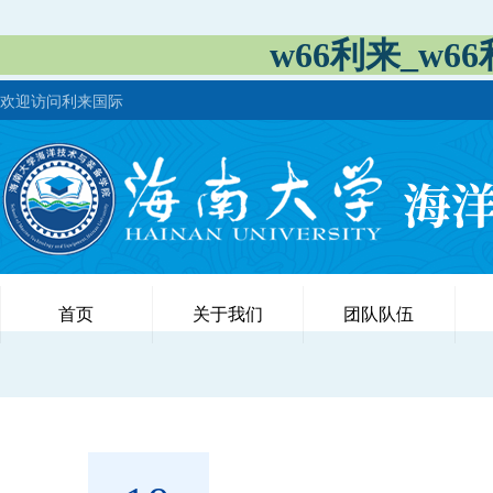
w66利来_w6
欢迎访问利来国际
首页
关于我们
团队队伍