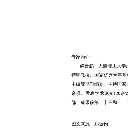
专家简介：
赵云鹏，大连理工大学
特聘教授、国家优秀青年基
主编等期刊编委。主持国家
余项。发表学术论文
120
余
部。成果获第二十三和二十
图文来源：郑振钧