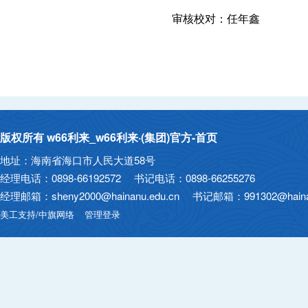
审核校对：任年鑫
版权所有 w66利来_w66利来·(集团)官方-首页
地址：海南省海口市人民大道58号
经理电话：0898-66192572 书记电话：0898-66255276
经理邮箱：sheny2000@hainanu.edu.cn 书记邮箱：991302@hainan
美工支持/中旗网络
管理登录