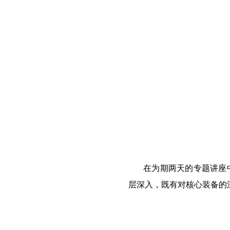
在为期两天的
专题讲座
层深入，既有对核心装备的