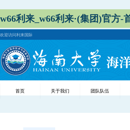
w66利来_w66利来·(集团)官方-
欢迎访问利来国际
首页
关于我们
团队队伍