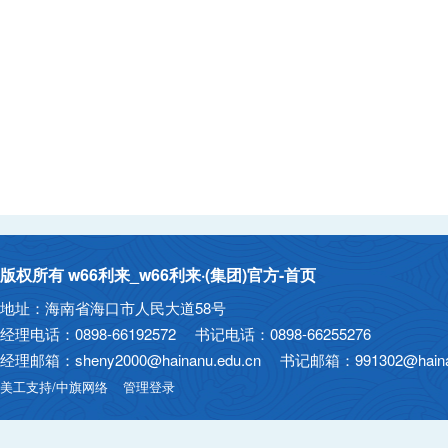
版权所有 w66利来_w66利来·(集团)官方-首页
地址：海南省海口市人民大道58号
经理电话：0898-66192572 书记电话：0898-66255276
经理邮箱：sheny2000@hainanu.edu.cn 书记邮箱：991302@hainan
美工支持/中旗网络
管理登录