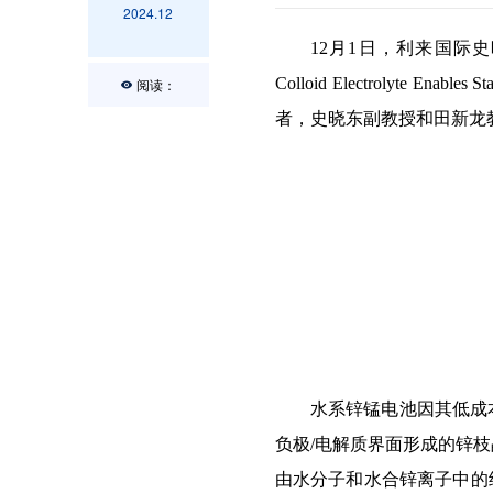
2024.12
12
月
1
日，利来国际史
Colloid Electrolyte Enables St
阅读：
者，史晓东副教授和田新龙
水
系
锌锰电池因其低成
负极
/
电解质界面形成的锌枝
由
水
分子和
水合锌离
子
中的