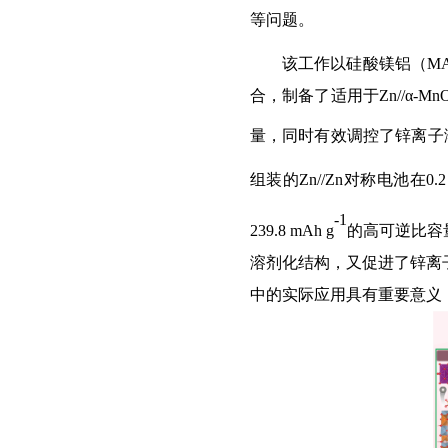
等问题
。
该工作以
硅酸
镁铝
（
M
合，制备了适用于
Zn//α-Mn
量，同时有效调控了
锌离子
组装的
Zn//Zn
对称
电池在
0.
-1
239.8 mAh g
的高可逆比容
溶剂化结构，
又促进了
锌
离
中的实际应用具有重要意义