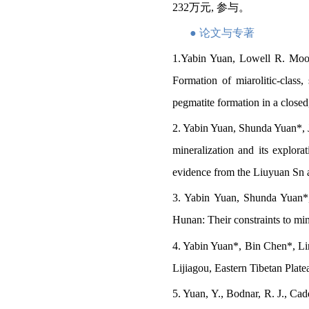
232
万元
,
参与
。
●
论文与专著
1.Yabin Yuan, Lowell R. Moo
Formation of miarolitic-class,
pegmatite formation in a close
2. Yabin Yuan, Shunda Yuan*, 
mineralization and its explor
evidence from the Liuyuan Sn 
3. Yabin Yuan, Shunda Yuan*,
Hunan: Their constraints to min
4. Yabin Yuan*, Bin Chen*, Li
Lijiagou, Eastern Tibetan Plat
5. Yuan, Y., Bodnar, R. J., Ca