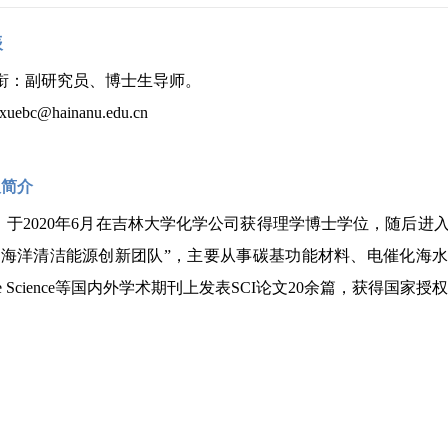
辰
头衔：副研究员、博士生导师。
xuebc
@hainanu.edu.cn
人简介
。于
2
020
年
6月在吉林大学化学公司获得理学博士学位，随后进
“海洋清洁能源创新团队”，主要从事碳基功能材料、电催化海水提铀等方向研究。
e Science
等国内外学术期刊上发表
SCI论文20余篇，获得国家授