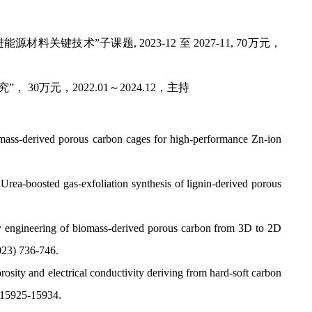
进能源材料关键技术”子课题
, 20
23
-
12
至
202
7
-1
1
,
70万元，
”， 30万元
，
2
022.01
～
2024.12
，主持
iomass-derived porous carbon cages for high-performance Zn-ion
rea-boosted gas-exfoliation synthesis of lignin-derived porous
ngineering of biomass-derived porous carbon from 3D to 2D
023
) 736-746.
rosity and electrical conductivity deriving from hard-soft carbon
 15925-15934
.