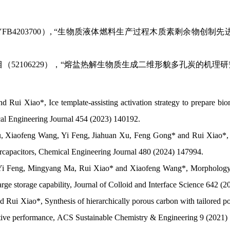
YFB4203700）
,
“生物质液体燃料生产过程木质素剩余物创制先
目（
52106229
），
“熔盐热解生物质生成二维形貌多孔炭的机理研究
and Rui Xiao*
,
Ice template-assisting activation strategy to prepare b
al Engineering Journal
454 (2023) 140192
.
, Xiaofeng Wang, Yi Feng, Jiahuan Xu, Feng Gong*
and
Rui Xiao*, U
ercapacitors, Chemical Engineering Journal 480 (2024) 147994
.
i Feng, Mingyang Ma, Rui Xiao* and Xiaofeng Wang*, Morphology e
rge storage capability
,
Journal of Colloid and Interface Science
642 (
2
nd Rui Xiao*
,
Synthesis of hierarchically porous carbon with tailored po
tive performance
,
ACS Sustainable Chemistry & Engineering
9 (2021)