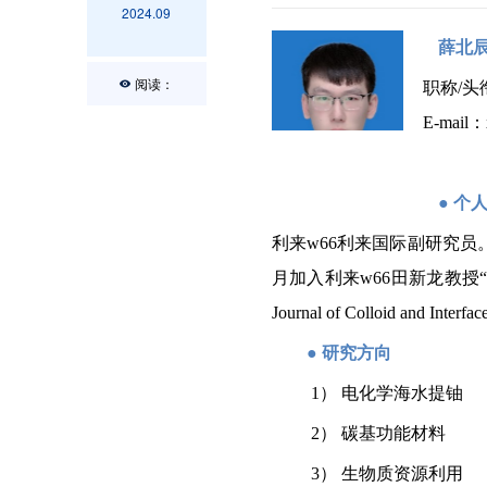
2024.09
薛北
阅读：
职称
/
E-mail
：
●
个
利来w66利来国际副研究员
月加入利来w66田新龙教授
Journal of Colloid and Interfac
●
研究方向
1） 电化学海水提铀
2） 碳基功能材料
3
）
生物质资源利用