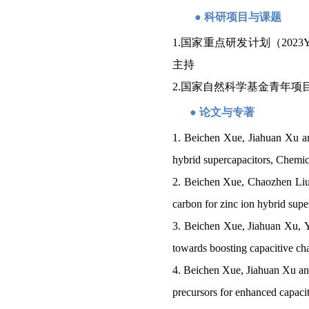
●
科研项目与课题
1
.
国家重点研发计划（
2023
主持
2
.
国家自然科学基金青年项
●
论文与专著
1
. Beichen Xue, Jiahuan Xu 
hybrid supercapacitors
, Chemic
2.
Beichen Xue, Chaozhen Liu
carbon for zinc ion hybrid sup
3.
Beichen Xue, Jiahuan Xu
,
Y
towards boosting capacitive cha
4.
Beichen Xue, Jiahuan Xu a
precursors for enhanced capaci