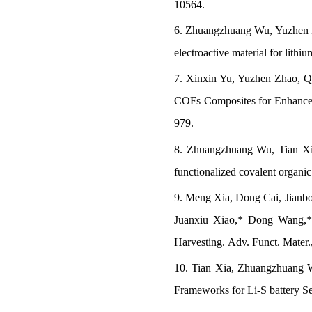
10564.
6.
Z
huangzhuang
W
u,
Yuzhen Z
electroactive material for lithi
7.
Xinxin Yu, Yuzhen Zhao, Q
COFs Composites for Enhanced
979.
8. Z
huangzhuang
W
u
,
Tian X
functionalized covalent organic
9. Meng Xia,
Dong Cai
, Jianb
Juanxiu Xiao,
*
Dong Wang,
*
Harvesting. Adv. Funct. Mater.
10. Tian Xia, Zhuangzhuang W
Frameworks for Li-S battery Sep