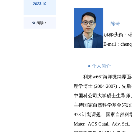
2023.10
阅读：
陈琦
职称
/
头衔：
E-mail
：
chenq
●
个人简介
利来w66
“
海洋微纳界面
理学博士
(2004-2007)
，先后
中国科公司大学硕士生导师
主持国家自然科学基金
5
项
(
973
计划课题、国家自然科
Mater.,
ACS Catal., Adv. Sci., 