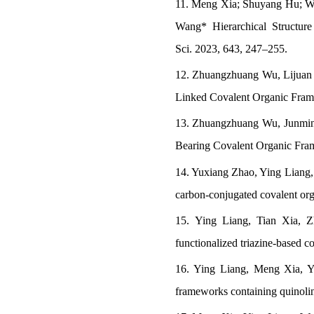
11. Meng Xia; Shuyang Hu; We
Wang* Hierarchical Structure
Sci.
2023, 643, 247–255.
12. Zhuangzhuang Wu,
Lijuan
Linked Covalent Organic Framew
13. Zhuangzhuang Wu, Junming
Bearing Covalent Organic Fram
14. Yuxiang Zhao, Ying Liang
carbon-conjugated covalent org
15. Ying Liang, Tian Xia, 
functionalized triazine-based c
16. Ying Liang, Meng Xia, 
frameworks containing quinoline