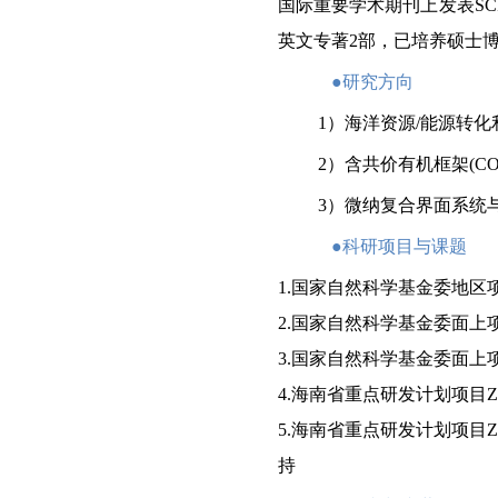
国际重要学术期刊上发表
SC
英文专著
2
部，已培养硕士
●
研究方向
1
）海洋资源
/
能源转化
2
）含共价有机框架
(CO
3
）
微纳
复合界面系统
●
科研项目与课题
1.
国家自然科学基金委地区
2.
国家自然科学基金委面上
3.
国家自然科学基金委面上
4.
海南省重点研发计划项目
Z
5.
海南省重点研发计划项目
Z
持