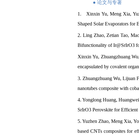
●
论文与专著
1.
Xinxin Yu, Meng Xia, Yu
Shaped Solar Evaporators for Ef
2. Ling Zhao, Zetian Tao, Ma
Bifunctionality of Ir@SrIrO3 fo
Xinxin Yu, Zhuangzhuang Wu, 
encapsulated by covalent organ
3.
Z
huangzhuang
W
u,
Lijuan 
nanotube
s
composite with cobalt
4. Yonglong Huang, Huangwei
SrIrO3 Perovskite for Efficien
5. Yuzhen Zhao, Meng Xia, Yo
based CNTs composites for eff