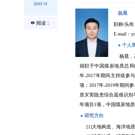
2023.10
杨晨
阅读：
职称
/
头衔
E-mail
：
y
●
个人
杨晨，
就职于中国煤炭地质总局
年
-2017
年期间主持或参
项；
2017
年
-2019
年期间参
质灾害隐患综合遥感识别
年项目
1
项，中国煤炭地质
●
研究方向
[1]
大地构造、海洋地