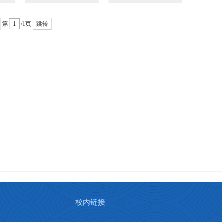
第
/1页
跳转
校内链接